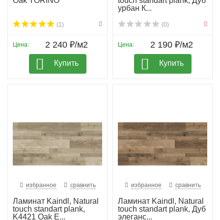
Oak TORINO
touch standart plank, Дуб
урбан К...
(1)
(0)
2 240 ₽/м2
2 190 ₽/м2
Цена:
Цена:
Купить
Купить
избранное
сравнить
избранное
сравнить
Ламинат Kaindl, Natural
Ламинат Kaindl, Natural
touch standart plank,
touch standart plank, Дуб
K4421 Oak E...
элеганс...