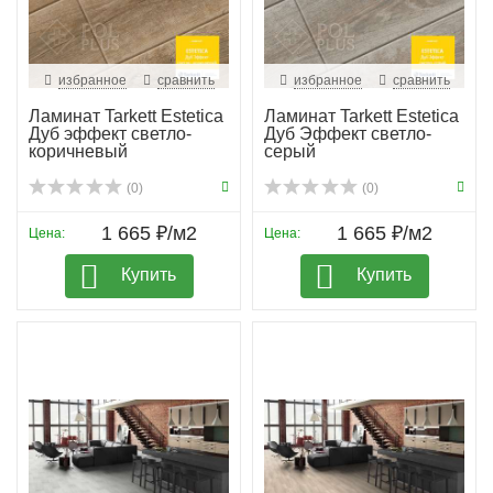
избранное
сравнить
избранное
сравнить
Ламинат Tarkett Estetica
Ламинат Tarkett Estetica
Дуб эффект светло-
Дуб Эффект светло-
коричневый
серый
(0)
(0)
1 665 ₽/м2
1 665 ₽/м2
Цена:
Цена:
Купить
Купить