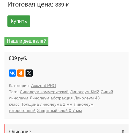
Итоговая цена:
839 ₽
Купить
839 руб.
Категория:
Acczent PRO
Теги:
Линолеум коммерческий
Линолеум КМ2
Синий
линолеум
Линолеум абстракция
Линолеум 43
класс
Толщина линолеума 2 мм
Линолеум
гетерогенный
Защитный слой 0.7 мм
Описание