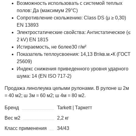
Возможность использовать с системой теплых
полов: Да (максимум 29°C)
Сопротивление скольжению: Class DS (µ ≥ 0,30)
EN 13893
Электростатические свойства: Антистатическое (≤
2 kV) EN 1815
Истираемость, не более30 г/м²
Показатель теплоусвоения: 14,13 Вт/кв.м.•К (ГОСТ
25609)
Индекс снижения приведенного уровня ударного
шума: 14 (EN ISO 717-2)
Продажа линолеума целыми рулонами. В рулоне ш 2м
= 40 м2; ш 3м = 60 м2; ш 4м = 80 м2.
Бренд
Tarkett | Таркетт
Вес м2
2,2 кг
Класс применения
34/43