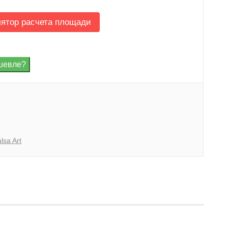
лятор расчета площади
lsa Art