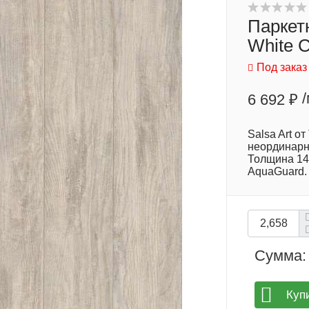
Паркетн
White 
Под заказ
6 692 ₽
Salsa Art от
неординарн
Толщина 14 
AquaGuard.
Сумма:
Куп