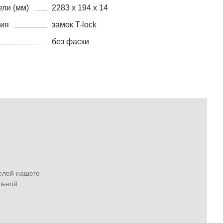
ли (мм)
2283 х 194 х 14
ния
замок T-lock
без фаски
елей нашего
льной