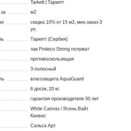
Tarkett | Таркетт
 за
м2
но
скидка 10% от 15 м2, мин.заказ-3
уп.
ль
Таркетт (Сербия)
лак Proteco Strong полумат
противоскользящая
3-полосный
ть
влагозащита AquaGuard
6 досок, 20 кг.
гарантия производителя 30 лет
White Canvas / Ясень Вайт
Канвас
Сальса Арт