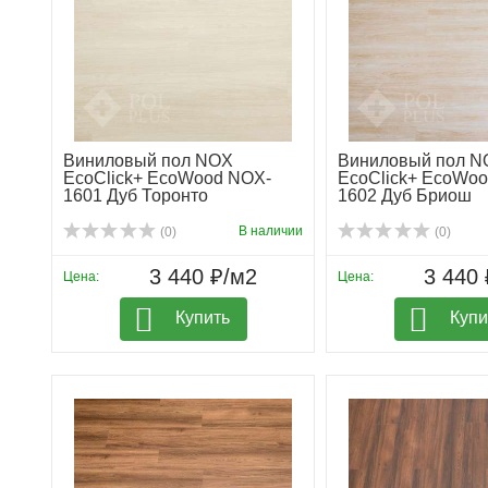
Виниловый пол NOX
Виниловый пол N
EcoClick+ EcoWood NOX-
EcoClick+ EcoWo
1601 Дуб Торонто
1602 Дуб Бриош
В наличии
(0)
(0)
3 440 ₽/м2
3 440 
Цена:
Цена:
Купить
Купи