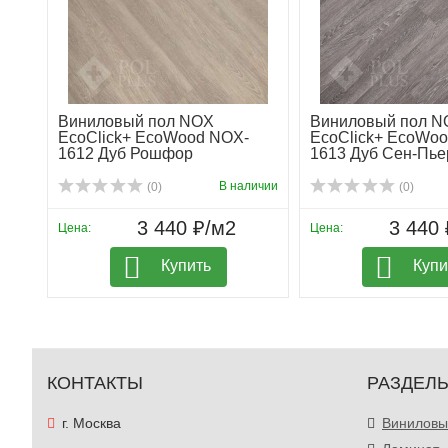
Виниловый пол NOX
Виниловый пол N
EcoClick+ EcoWood NOX-
EcoClick+ EcoWo
1612 Дуб Рошфор
1613 Дуб Сен-Пье
В наличии
(0)
(0)
3 440 ₽/м2
3 440 
Цена:
Цена:
Купить
Купи
КОНТАКТЫ
РАЗДЕЛ
г. Москва
Виниловы