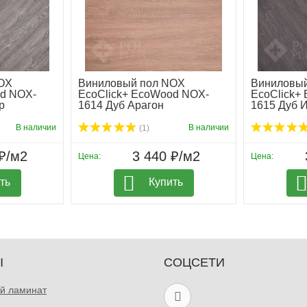
OX
Виниловый пол NOX
Виниловы
od NOX-
EcoClick+ EcoWood NOX-
EcoClick+
р
1614 Дуб Арагон
1615 Дуб 
В наличии
В наличии
(1)
₽/м2
3 440 ₽/м2
Цена:
Цена:
ть
Купить
Ы
СОЦСЕТИ
й ламинат