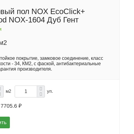
вый пол NOX EcoClick+
d NOX-1604 Дуб Гент
и
/м2
тойкое покрытие, замковое соединение, класс
ости - 34, КМ2, с фаской, антибактериальные
арантия производителя.
м2
уп.
7705.6 ₽
ить