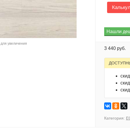
Кальку
для увеличения
3 440 руб.
ДОСТУПН
скид
скид
скид
Категория:
E