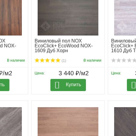
OX
Виниловый пол NOX
Виниловы
od NOX-
EcoClick+ EcoWood NOX-
EcoClick+
1609 Дуб Хорн
1610 Дуб 
В наличии
В наличии
(1)
₽/м2
3 440 ₽/м2
Цена:
Цена:
ть
Купить