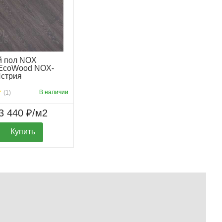
й пол NOX
 EcoWood NOX-
Истрия
В наличии
(1)
3 440 ₽/м2
Купить