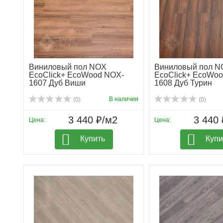
Виниловый пол NOX
Виниловый пол N
EcoClick+ EcoWood NOX-
EcoClick+ EcoWo
1607 Дуб Виши
1608 Дуб Турин
В наличии
(0)
(0)
3 440 ₽/м2
3 440 
Цена:
Цена:
Купить
Купи