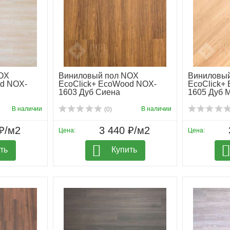
OX
Виниловый пол NOX
Виниловы
od NOX-
EcoClick+ EcoWood NOX-
EcoClick+
1603 Дуб Сиена
1605 Дуб 
В наличии
В наличии
(0)
₽/м2
3 440 ₽/м2
Цена:
Цена:
ть
Купить