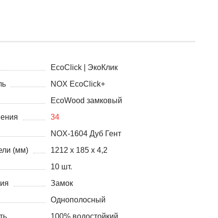
EcoClick | ЭкоКлик
ль
NOX EcoClick+
EcoWood замковый
нения
34
NOX-1604 Дуб Гент
ли (мм)
1212 x 185 x 4,2
10 шт.
ния
Замок
Однополосный
ть
100% водостойкий