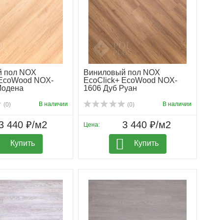
й пол NOX
Виниловый пол NOX
 EcoWood NOX-
EcoClick+ EcoWood NOX-
Модена
1606 Дуб Руан
В наличии
В наличии
(0)
(0)
3 440 ₽/м2
3 440 ₽/м2
Цена:
Купить
Купить