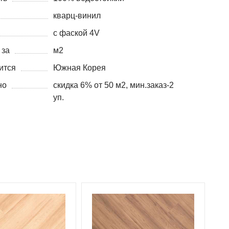
кварц-винил
с фаской 4V
 за
м2
ится
Южная Корея
но
скидка 6% от 50 м2, мин.заказ-2
уп.