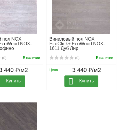
й пол NOX
Виниловый пол NOX
 EcoWood NOX-
EcoClick+ EcoWood NOX-
Тофино
1611 Дуб Лир
В наличии
В наличии
(0)
(0)
3 440 ₽/м2
3 440 ₽/м2
Цена:
Купить
Купить