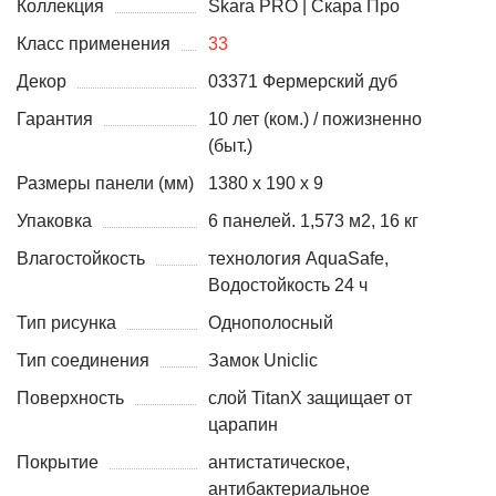
Коллекция
Skara PRO | Скара Про
Класс применения
33
Декор
03371 Фермерский дуб
Гарантия
10 лет (ком.) / пожизненно
(быт.)
Размеры панели (мм)
1380 х 190 х 9
Упаковка
6 панелей. 1,573 м2, 16 кг
Влагостойкость
технология AquaSafe,
Водостойкость 24 ч
Тип рисунка
Однополосный
Тип соединения
Замок Uniclic
Поверхность
слой TitanX защищает от
царапин
Покрытие
антистатическое,
антибактериальное