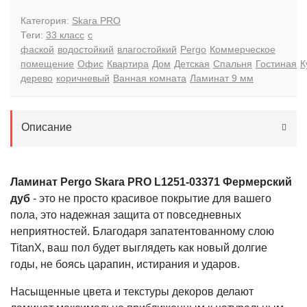
Категория:
Skara PRO
Теги:
33 класс
с
фаской
водостойкий
влагостойкий
Pergo
Коммерческое
помещение
Офис
Квартира
Дом
Детская
Спальня
Гостиная
К
дерево
коричневый
Ванная комната
Ламинат 9 мм
Описание
Ламинат Pergo Skara PRO L1251-03371 Фермерский
дуб
- это не просто красивое покрытие для вашего
пола, это надежная защита от повседневных
неприятностей. Благодаря запатентованному слою
TitanX, ваш пол будет выглядеть как новый долгие
годы, не боясь царапин, истирания и ударов.
Насыщенные цвета и текстуры декоров делают