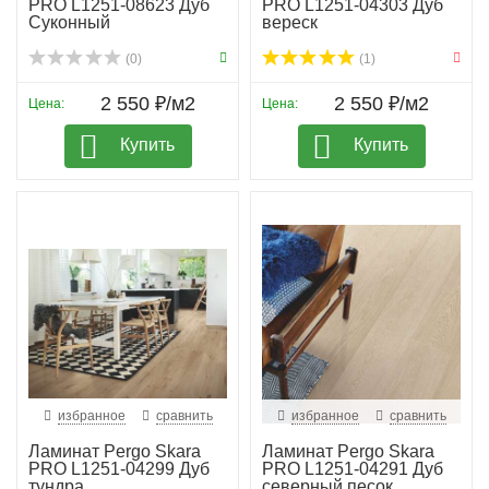
PRO L1251-08623 Дуб
PRO L1251-04303 Дуб
Суконный
вереск
(0)
(1)
2 550 ₽/м2
2 550 ₽/м2
Цена:
Цена:
Купить
Купить
избранное
сравнить
избранное
сравнить
Ламинат Pergo Skara
Ламинат Pergo Skara
PRO L1251-04299 Дуб
PRO L1251-04291 Дуб
тундра
северный песок