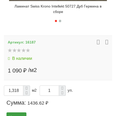
Ламинат Swiss Krono Intellekt 50727 Дуб Гермина в
Лами
сборе
Артикул:
16187
В наличии
/м2
1 090 ₽
м2
уп.
Сумма:
1436.62 ₽