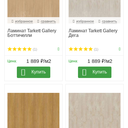
избранное
сравнить
избранное
сравнить
Ламинат Tarkett Gallery
Ламинат Tarkett Gallery
Боттичелли
Дега
(1)
(1)
1 889 ₽/м2
1 889 ₽/м2
Цена:
Цена:
Купить
Купить