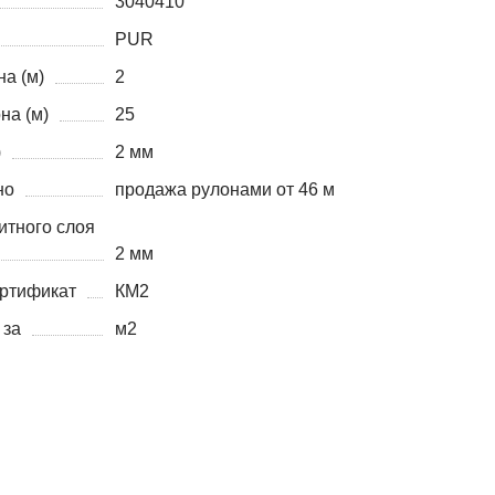
3040410
PUR
а (м)
2
на (м)
25
)
2 мм
но
продажа рулонами от 46 м
итного слоя
2 мм
ртификат
КМ2
 за
м2