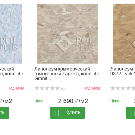
ческий
Линолеум коммерческий
Линолеум Т
, колл. iQ
гомогенный Таркетт, колл. iQ
0372 Dark 
Granit...
Под заказ
Под заказ
(0)
₽/м2
2 690 ₽/м2
Цена:
Цена:
ть
Купить