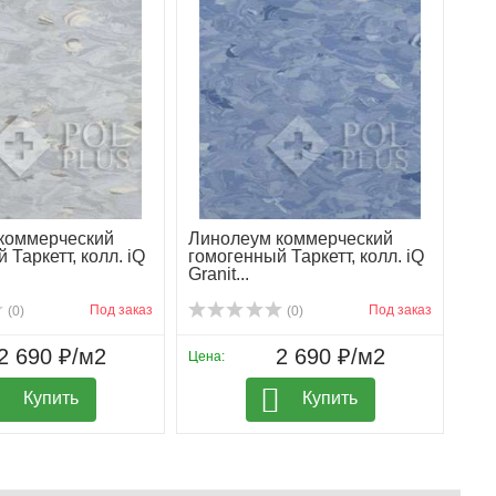
коммерческий
Линолеум коммерческий
 Таркетт, колл. iQ
гомогенный Таркетт, колл. iQ
Granit...
Под заказ
Под заказ
(0)
(0)
2 690 ₽/м2
2 690 ₽/м2
Цена:
Купить
Купить