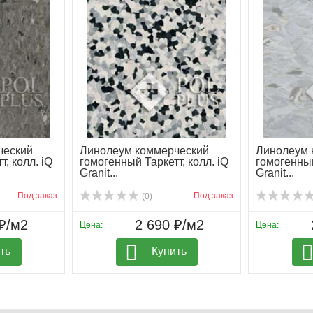
ческий
Линолеум коммерческий
Линолеум 
, колл. iQ
гомогенный Таркетт, колл. iQ
гомогенный
Granit...
Granit...
Под заказ
Под заказ
(0)
₽/м2
2 690 ₽/м2
Цена:
Цена:
ть
Купить