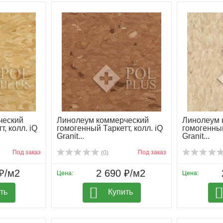
ческий
Линолеум коммерческий
Линолеум 
, колл. iQ
гомогенный Таркетт, колл. iQ
гомогенный
Granit...
Granit...
Под заказ
Под заказ
(0)
₽/м2
2 690 ₽/м2
Цена:
Цена:
ть
Купить