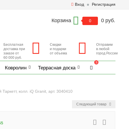
Вход
Регистрация
Корзина
0 руб.
0
Бесплатная
Скидки
Отправим
доставка при
и подарки
в любой
заказе от
от объема
город России
60 000 руб.
3
Ковролин
Террасная доска
аркетт, колл. iQ Granit, арт. 3040410
Следующий товар
55