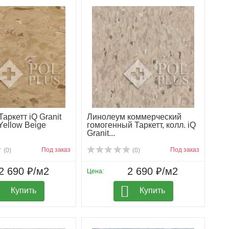
аркетт iQ Granit
Линолеум коммерческий
Yellow Beige
гомогенный Таркетт, колл. iQ
Granit...
Под заказ
Под заказ
(0)
(0)
2 690 ₽/м2
2 690 ₽/м2
Цена:
Купить
Купить