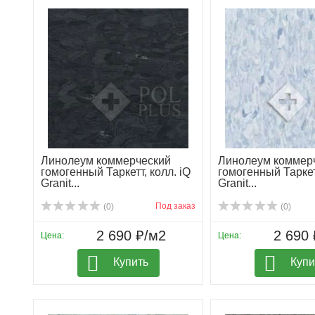
Линолеум коммерческий
Линолеум коммер
гомогенный Таркетт, колл. iQ
гомогенный Таркетт
Granit...
Granit...
Под заказ
(0)
(0)
2 690 ₽/м2
2 690 
Цена:
Цена:
Купить
Купи