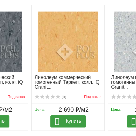
ческий
Линолеум коммерческий
Линолеум 
, колл. iQ
гомогенный Таркетт, колл. iQ
гомогенный
Granit...
Granit...
Под заказ
Под заказ
(0)
₽/м2
2 690 ₽/м2
Цена:
Цена:
ть
Купить