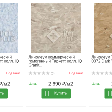
ческий
Линолеум коммерческий
Линолеум Т
, колл. iQ
гомогенный Таркетт, колл. iQ
0372 Dark 
Granit...
Под заказ
Под заказ
(0)
₽/м2
2 690 ₽/м2
Цена:
Цена:
ть
Купить