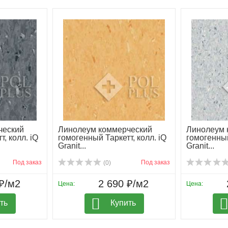
ческий
Линолеум коммерческий
Линолеум 
, колл. iQ
гомогенный Таркетт, колл. iQ
гомогенный
Granit...
Granit...
Под заказ
Под заказ
(0)
₽/м2
2 690 ₽/м2
Цена:
Цена:
ть
Купить