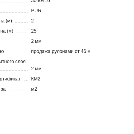
3040416
PUR
а (м)
2
на (м)
25
)
2 мм
но
продажа рулонами от 46 м
итного слоя
2 мм
ртификат
КМ2
 за
м2