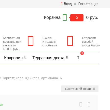
Вход
Регистрация
Корзина
0 руб.
0
Бесплатная
Скидки
Отправим
доставка при
и подарки
в любой
заказе от
от объема
город России
60 000 руб.
3
Ковролин
Террасная доска
аркетт, колл. iQ Granit, арт. 3040416
Следующий товар
59