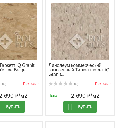
аркетт iQ Granit
Линолеум коммерческий
Yellow Beige
гомогенный Таркетт, колл. iQ
Granit...
Под заказ
Под заказ
(0)
(0)
2 690 ₽/м2
2 690 ₽/м2
Цена:
Купить
Купить