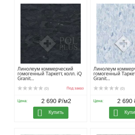
Линолеум коммерческий
Линолеум коммер
гомогенный Таркетт, колл. iQ
гомогенный Таркетт
Granit...
Granit...
Под заказ
(0)
(0)
2 690 ₽/м2
2 690 
Цена:
Цена:
Купить
Купи