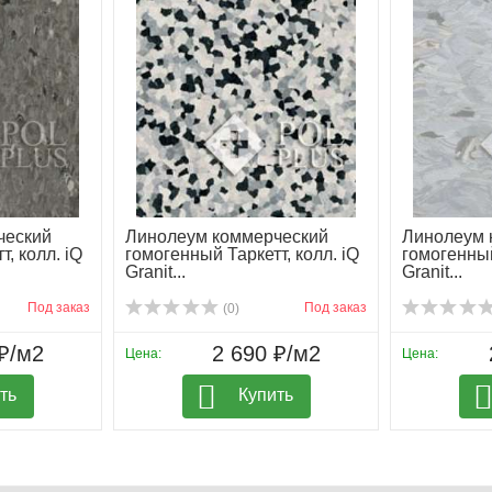
ческий
Линолеум коммерческий
Линолеум 
, колл. iQ
гомогенный Таркетт, колл. iQ
гомогенный
Granit...
Granit...
Под заказ
Под заказ
(0)
₽/м2
2 690 ₽/м2
Цена:
Цена:
ть
Купить