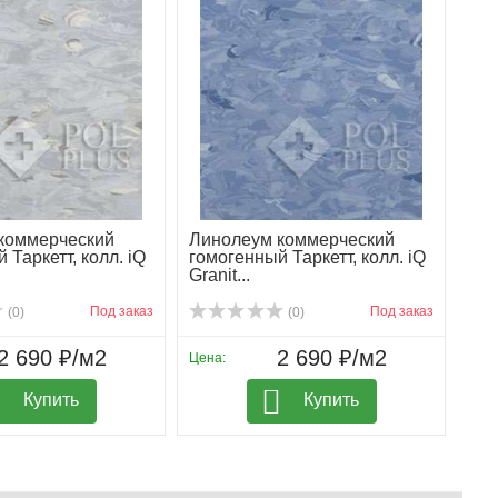
коммерческий
Линолеум коммерческий
 Таркетт, колл. iQ
гомогенный Таркетт, колл. iQ
Granit...
Под заказ
Под заказ
(0)
(0)
2 690 ₽/м2
2 690 ₽/м2
Цена:
Купить
Купить