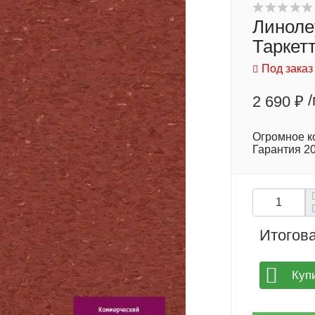
Линоле
Таркетт
Под заказ
2 690 ₽
Огромное ко
Гарантия 20
Итогова
Куп