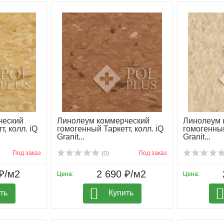
ческий
Линолеум коммерческий
Линолеум 
, колл. iQ
гомогенный Таркетт, колл. iQ
гомогенный
Granit...
Granit...
Под заказ
Под заказ
(0)
₽/м2
2 690 ₽/м2
Цена:
Цена:
ть
Купить