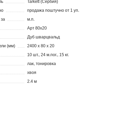
ль
Tarkett (Сербия)
но
продажа поштучно от 1 уп.
 за
м.п.
Арт 80x20
Дуб шварцвальд
ли (мм)
2400 х 80 х 20
10 шт., 24 м.пог., 15 кг.
лак, тонировка
хвоя
2.4 м