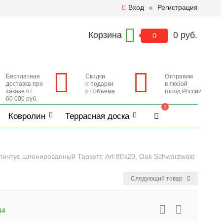
Вход
Регистрация
Корзина
0 руб.
0
Бесплатная
Скидки
Отправим
доставка при
и подарки
в любой
заказе от
от объема
город России
60 000 руб.
3
Ковролин
Террасная доска
линтус шпонированный Таркетт, Art 80x20, Oak Schwarzwald
Следующий товар
44