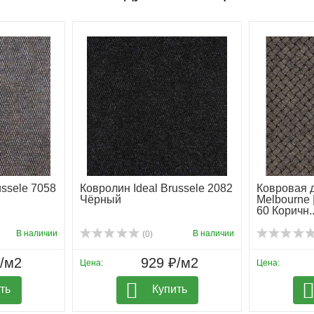
ussele 7058
Ковролин Ideal Brussele 2082
Ковровая 
Чёрный
Melbourne 
60 Коричн..
В наличии
В наличии
(0)
₽/м2
929 ₽/м2
Цена:
Цена:
ть
Купить