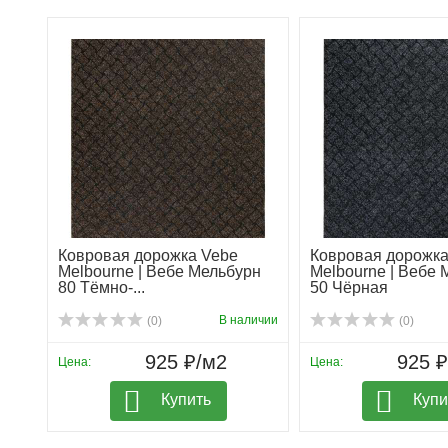
Ковровая дорожка Vebe
Ковровая дорожка
Melbourne | Вебе Мельбурн
Melbourne | Вебе
80 Тёмно-...
50 Чёрная
В наличии
(0)
(0)
925 ₽/м2
925 
Цена:
Цена:
Купить
Купи