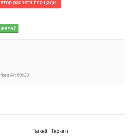
лятор расчета площади
rkett Art 80x20
Tarkett | Таркетт