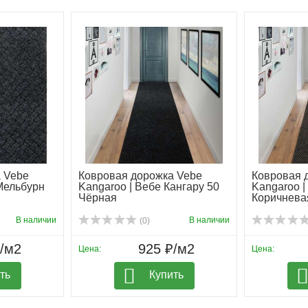
 Vebe
Ковровая дорожка Vebe
Ковровая 
 Мельбурн
Kangaroo | Вебе Кангару 50
Kangaroo |
Чёрная
Коричнева
В наличии
В наличии
(0)
₽/м2
925 ₽/м2
Цена:
Цена:
ть
Купить