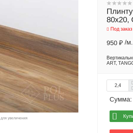
Плинту
80x20,
Под заказ
/м.
950 ₽
Вертикальн
ART, TANGO
Сумма:
Куп
для увеличения