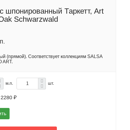
с шпонированный Таркетт, Art
 Oak Schwarzwald
п.
ый (прямой). Соответствует коллекциям SALSA
 ART.
м.п.
шт.
2280 ₽
ить