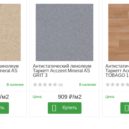
линолеум
Антистатический линолеум
Антистати
neral AS
Таркетт Acczent Mineral AS
Таркетт Ac
GRIT 3
TOBAGO 1
В наличии
В наличии
(0)
₽/м2
909 ₽/м2
Цена:
Цена:
ть
Купить