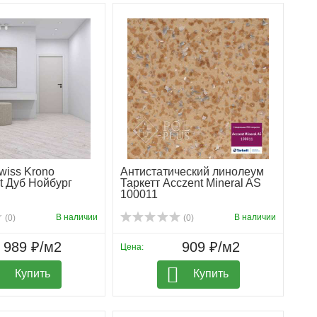
wiss Krono
Антистатический линолеум
t Дуб Нойбург
Таркетт Acczent Mineral AS
100011
В наличии
В наличии
(0)
(0)
989 ₽/м2
909 ₽/м2
Цена:
Купить
Купить