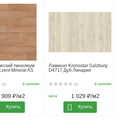
ческий линолеум
Ламинат Kronostar Salzburg
czent Mineral AS
D4717 Дуб Линария
В наличии
В наличии
(0)
(0)
909 ₽/м2
1 029 ₽/м2
Цена:
Купить
Купить