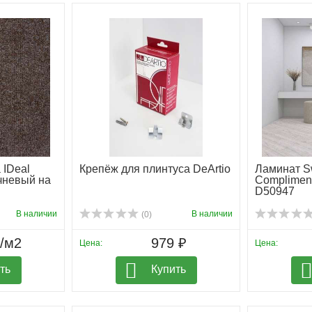
 IDeal
Крепёж для плинтуса DeArtio
Ламинат S
ичневый на
Complimen
D50947
В наличии
В наличии
(0)
₽/м2
979 ₽
Цена:
Цена:
ть
Купить