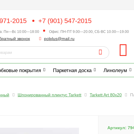
 971-2015
+7 (901) 547-2015
ка: Пн—Вс 10:00—18:00
Офис: ПН-ПТ 9.00—20.00, СБ-ВС 10.00—19.00
братный звонок
polplus@mail.ru
обковые покрытия
Паркетная доска
Линолеум
нный
Шпонированный плинтус Tarkett
Tarkett Art 80x20
П
Артикул:
79