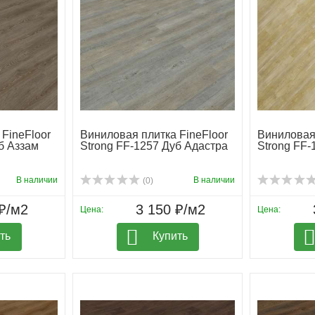
FineFloor
Виниловая плитка FineFloor
Виниловая 
б Аззам
Strong FF-1257 Дуб Адастра
Strong FF-
В наличии
В наличии
(0)
₽/м2
3 150 ₽/м2
Цена:
Цена:
ть
Купить