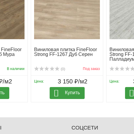
FineFloor
Виниловая плитка FineFloor
Виниловая 
уб Мура
Strong FF-1267 Дуб Серен
Strong FF-
Палладиу
В наличии
Под заказ
(0)
₽/м2
3 150 ₽/м2
Цена:
Цена:
ть
Купить
Ы
СОЦСЕТИ