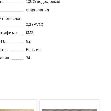
ть
100% водостойкий
кварц-винил
итного слоя
0,3 (PVC)
ртификат
КМ2
 за
м2
ится
Бельгия
нения
34