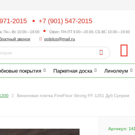
 971-2015
+7 (901) 547-2015
ка: Пн—Вс 10:00—18:00
Офис: ПН-ПТ 9.00—20.00, СБ-ВС 10.00—19.00
братный звонок
polplus@mail.ru
обковые покрытия
Паркетная доска
Линолеум
1200
Виниловая плитка FineFloor Strong FF-1251 Дуб Суприм
Артикул:
14