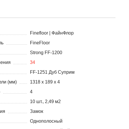
Finefloor | ФайнФлор
ль
FineFloor
Strong FF-1200
нения
34
FF-1251 Дуб Суприм
ли (мм)
1318 x 189 x 4
)
4
10 шт., 2,49 м2
ния
Замок
Однополосный