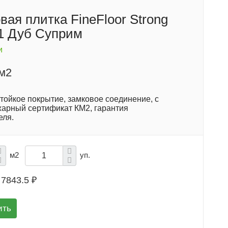
ая плитка FineFloor Strong
1 Дуб Суприм
и
/м2
тойкое покрытие, замковое соединение, с
жарный сертификат КМ2, гарантия
еля.
м2
уп.
7843.5 ₽
ить