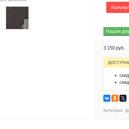
для увеличения
Кальку
3 150 руб.
ДОСТУПН
скид
скид
Категория:
S