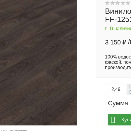
Винилов
FF-125
В наличи
3 150 ₽
100% водос
фаской, по
производит
Сумма:
Куп