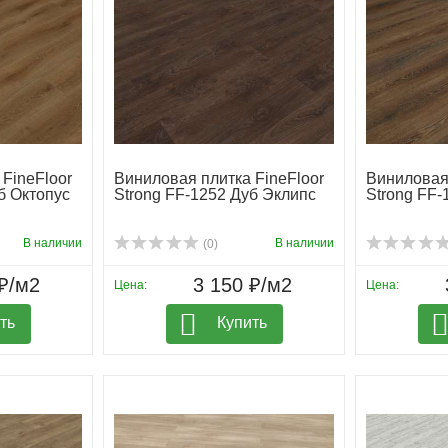
FineFloor
Виниловая плитка FineFloor
Виниловая 
б Октопус
Strong FF-1252 Дуб Эклипс
Strong FF-
В наличии
В наличии
(0)
₽/м2
3 150 ₽/м2
Цена:
Цена:
ть
Купить