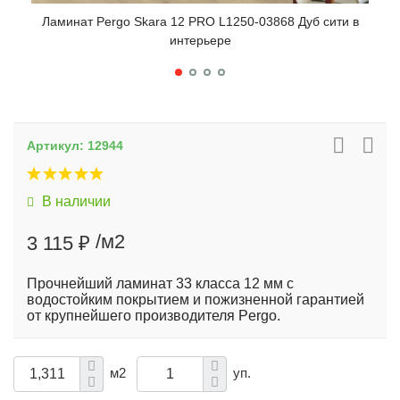
Ламинат Pergo Skara 12 PRO L1250-03868 Дуб сити в
Лам
интерьере
Артикул:
12944
В наличии
/м2
3 115 ₽
Прочнейший ламинат 33 класса 12 мм с
водостойким покрытием и пожизненной гарантией
от крупнейшего производителя Pergo.
м2
уп.