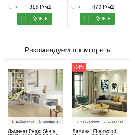
315 ₽/м2
470 ₽/м2
Цена:
Цена:
Купить
Купить
Рекомендуем посмотреть
-34%
избранное
сравнить
избранное
сравнить
Ламинат Pergo Skara
Ламинат Floorwood