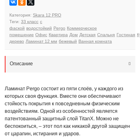
Категория:
Skara 12 PRO
Теги:
33 класс
с
фаской
водостойкий
Pergo
Коммерческое
помещение
Офис
Квартира
Дом
Детская
Спальня
Гостиная
К
дерево
Ламинат 12 мм
бежевый
Ванная комната
Описание
Ламинат Pergo состоит из пяти слоёв, у каждого из
которых своя функция. Вместе они обеспечивают
стойкость покрытия к повседневным физическим
воздействиям. Одной из особенностей является
патентованный защитный слой TitanX. Можно не
беспокоиться, – этот пол как никакой другой защищен
от царапин, истирания и ударов.