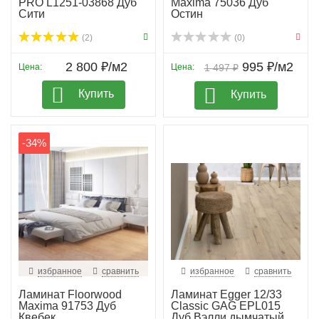
PRO L1251-03868 Дуб
Maxima 75036 Дуб
Сити
Остин
(2)
(0)
2 800 ₽/м2
995 ₽/м2
Цена:
Цена:
1 497 ₽
Купить
Купить
-34%
избранное
сравнить
избранное
сравнить
Ламинат Floorwood
Ламинат Egger 12/33
Maxima 91753 Дуб
Classic GAG EPL015
Квебек
Дуб Вэлли дымчатый