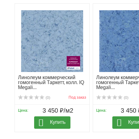
Линолеум коммерческий
Линолеум коммер
гомогенный Таркетт, колл. IQ
гомогенный Таркетт
Megali...
Megali...
Под заказ
(0)
(0)
3 450 ₽/м2
3 450 
Цена:
Цена:
Купить
Купи