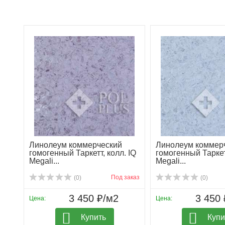
Линолеум коммерческий
Линолеум коммер
гомогенный Таркетт, колл. IQ
гомогенный Таркетт
Megali...
Megali...
Под заказ
(0)
(0)
3 450 ₽/м2
3 450 
Цена:
Цена:
Купить
Купи