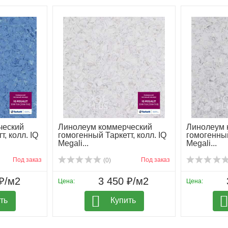
ческий
Линолеум коммерческий
Линолеум 
, колл. IQ
гомогенный Таркетт, колл. IQ
гомогенный
Megali...
Megali...
Под заказ
Под заказ
(0)
₽/м2
3 450 ₽/м2
Цена:
Цена:
ть
Купить