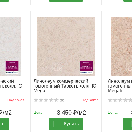
ческий
Линолеум коммерческий
Линолеум 
, колл. IQ
гомогенный Таркетт, колл. IQ
гомогенный
Megali...
Megali...
Под заказ
Под заказ
(0)
₽/м2
3 450 ₽/м2
Цена:
Цена:
ть
Купить