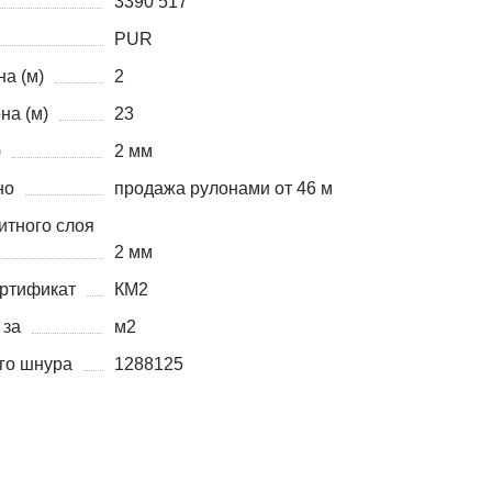
3390 517
PUR
а (м)
2
на (м)
23
)
2 мм
но
продажа рулонами от 46 м
итного слоя
2 мм
ртификат
КМ2
 за
м2
го шнура
1288125