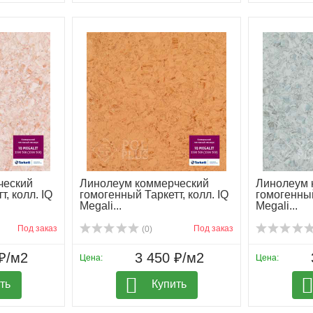
ческий
Линолеум коммерческий
Линолеум 
, колл. IQ
гомогенный Таркетт, колл. IQ
гомогенный
Megali...
Megali...
Под заказ
Под заказ
(0)
₽/м2
3 450 ₽/м2
Цена:
Цена:
ть
Купить