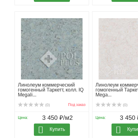
Линолеум коммерческий
Линолеум коммер
гомогенный Таркетт, колл. IQ
гомогенный Таркетт
Megali...
Mega...
Под заказ
(0)
(0)
3 450 ₽/м2
3 450 
Цена:
Цена:
Купить
Купи