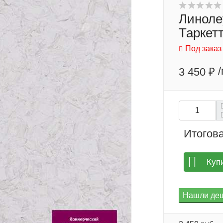
Линоле
Таркетт
Под заказ
3 450 ₽
Итогова
Куп