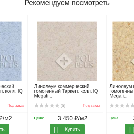
Рекомендуем посмотреть
ческий
Линолеум коммерческий
Линолеум 
, колл. IQ
гомогенный Таркетт, колл. IQ
гомогенный
Megali...
Megali...
Под заказ
Под заказ
(0)
₽/м2
3 450 ₽/м2
Цена:
Цена:
ть
Купить