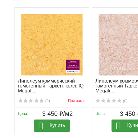
Линолеум коммерческий
Линолеум коммер
гомогенный Таркетт, колл. IQ
гомогенный Таркетт
Megali...
Megali...
Под заказ
(0)
(0)
3 450 ₽/м2
3 450 
Цена:
Цена:
Купить
Купи