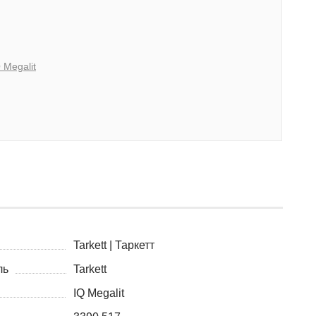
 Megalit
Tarkett | Таркетт
ль
Tarkett
IQ Megalit