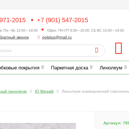
 971-2015
+7 (901) 547-2015
ка: Пн—Вс 10:00—18:00
Офис: ПН-ПТ 9.00—20.00, СБ-ВС 10.00—19.00
братный звонок
polplus@mail.ru
обковые покрытия
Паркетная доска
Линолеум
нный линолеум
IQ Megalit
Линолеум коммерческий гомогенный 
Артикул:
76