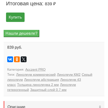
Итоговая цена:
839 ₽
Купить
839 руб.
Категория:
Acczent PRO
Теги:
Линолеум коммерческий
Линолеум КМ2
Серый
линолеум
Линолеум абстракция
Линолеум 43
класс
Толщина линолеума 2 мм
Линолеум
гетерогенный
Защитный слой 0.7 мм
Описание