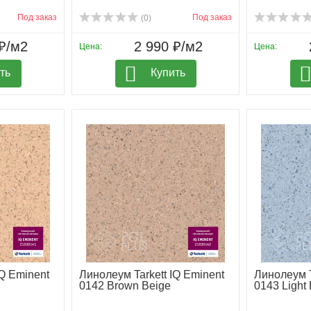
Под заказ
Под заказ
(0)
₽/м2
2 990 ₽/м2
Цена:
Цена:
ть
Купить
IQ Eminent
Линолеум Tarkett IQ Eminent
Линолеум T
0142 Brown Beige
0143 Light