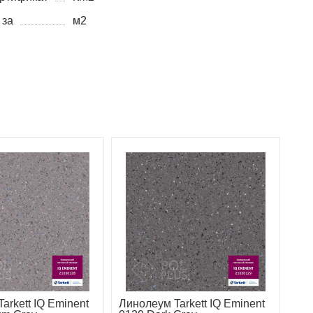
 за
м2
arkett IQ Eminent
Линолеум Tarkett IQ Eminent