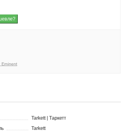
Q Eminent
Tarkett | Таркетт
ль
Tarkett