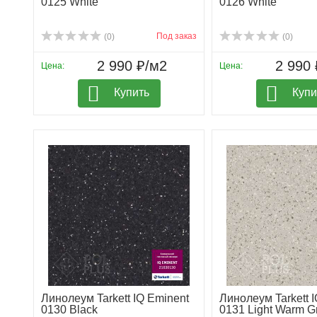
0125 White
0126 White
Под заказ
(0)
(0)
2 990 ₽/м2
2 990 
Цена:
Цена:
Купить
Купи
Линолеум Tarkett IQ Eminent
Линолеум Tarkett 
0130 Black
0131 Light Warm G