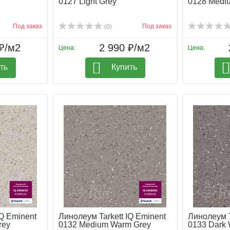
0127 Light Grey
0128 Medi
Под заказ
Под заказ
(0)
₽/м2
2 990 ₽/м2
Цена:
Цена:
ть
Купить
IQ Eminent
Линолеум Tarkett IQ Eminent
Линолеум T
rey
0132 Medium Warm Grey
0133 Dark