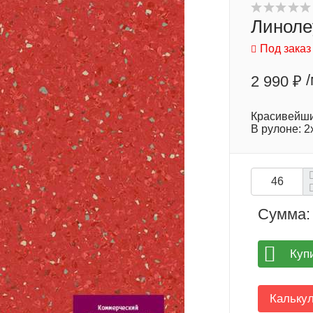
Линолеу
Под заказ
2 990 ₽
Красивейший
В рулоне: 2
Сумма:
Куп
Кальку