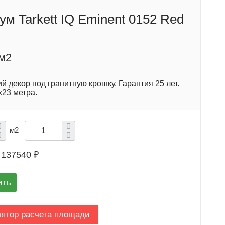
м Tarkett IQ Eminent 0152 Red
/м2
 декор под гранитную крошку. Гарантия 25 лет.
х23 метра.
м2
137540 ₽
ить
лятор расчета площади