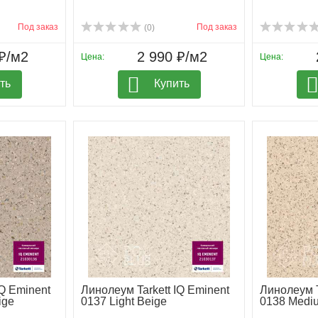
Под заказ
Под заказ
(0)
₽/м2
2 990 ₽/м2
Цена:
Цена:
ть
Купить
IQ Eminent
Линолеум Tarkett IQ Eminent
Линолеум T
ige
0137 Light Beige
0138 Medi