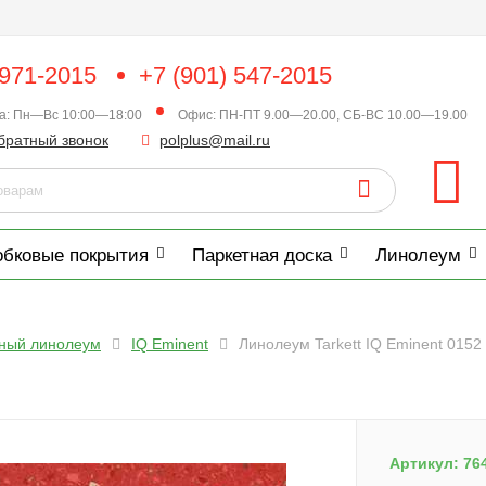
 971-2015
+7 (901) 547-2015
ка: Пн—Вс 10:00—18:00
Офис: ПН-ПТ 9.00—20.00, СБ-ВС 10.00—19.00
братный звонок
polplus@mail.ru
обковые покрытия
Паркетная доска
Линолеум
нный линолеум
IQ Eminent
Линолеум Tarkett IQ Eminent 0152
Артикул:
76