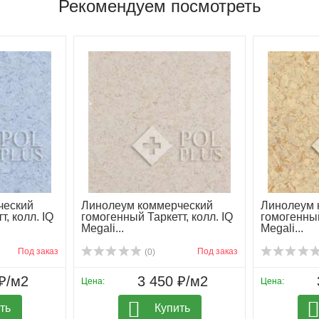
Рекомендуем посмотреть
ческий
Линолеум коммерческий
Линолеум 
, колл. IQ
гомогенный Таркетт, колл. IQ
гомогенный
Megali...
Megali...
Под заказ
Под заказ
(0)
₽/м2
3 450 ₽/м2
Цена:
Цена:
ть
Купить