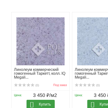
Линолеум коммерческий
Линолеум коммер
гомогенный Таркетт, колл. IQ
гомогенный Таркетт
Megali...
Megali...
Под заказ
(0)
(0)
3 450 ₽/м2
3 450 
Цена:
Цена:
Купить
Купи