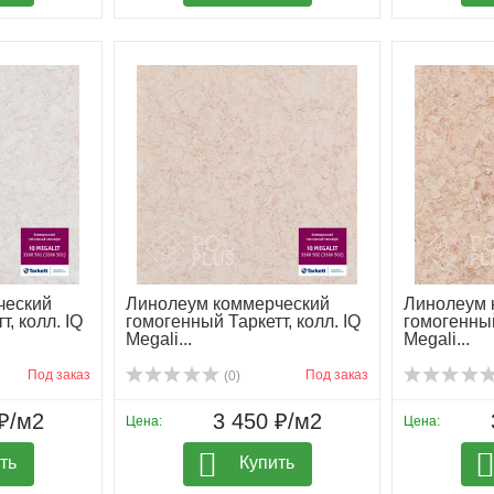
ческий
Линолеум коммерческий
Линолеум 
, колл. IQ
гомогенный Таркетт, колл. IQ
гомогенный
Megali...
Megali...
Под заказ
Под заказ
(0)
₽/м2
3 450 ₽/м2
Цена:
Цена:
ть
Купить