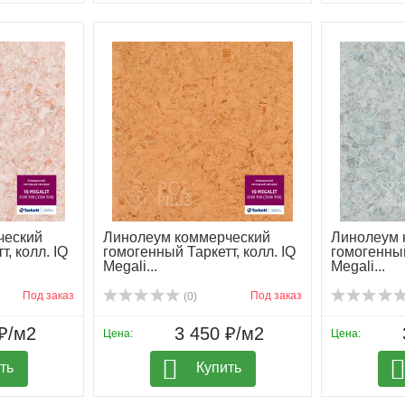
ческий
Линолеум коммерческий
Линолеум 
, колл. IQ
гомогенный Таркетт, колл. IQ
гомогенный
Megali...
Megali...
Под заказ
Под заказ
(0)
₽/м2
3 450 ₽/м2
Цена:
Цена:
ть
Купить