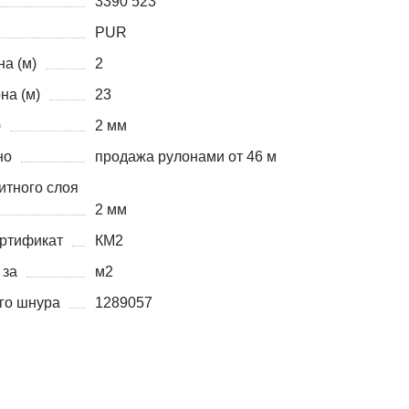
3390 523
PUR
а (м)
2
на (м)
23
)
2 мм
но
продажа рулонами от 46 м
итного слоя
2 мм
ртификат
КМ2
 за
м2
го шнура
1289057