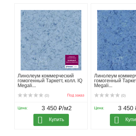
Линолеум коммерческий
Линолеум коммер
гомогенный Таркетт, колл. IQ
гомогенный Таркетт
Megali...
Megali...
Под заказ
(0)
(0)
3 450 ₽/м2
3 450 
Цена:
Цена:
Купить
Купи