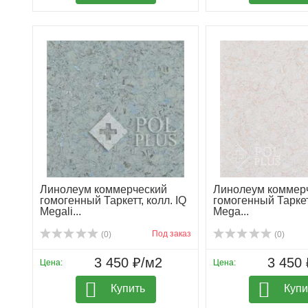
Линолеум коммерческий
Линолеум коммер
гомогенный Таркетт, колл. IQ
гомогенный Таркетт
Megali...
Mega...
Под заказ
(0)
(0)
3 450 ₽/м2
3 450 
Цена:
Цена:
Купить
Купи