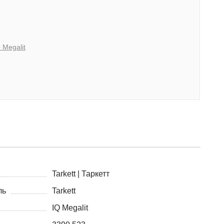
 Megalit
Tarkett | Таркетт
ль
Tarkett
IQ Megalit