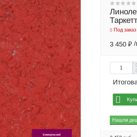
Линоле
Таркетт
Под заказ
3 450 ₽
Итогова
Куп