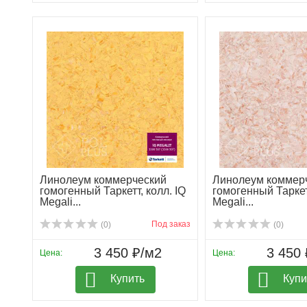
Линолеум коммерческий
Линолеум коммер
гомогенный Таркетт, колл. IQ
гомогенный Таркетт
Megali...
Megali...
Под заказ
(0)
(0)
3 450 ₽/м2
3 450 
Цена:
Цена:
Купить
Купи