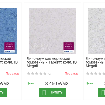
ческий
Линолеум коммерческий
Линолеум 
, колл. IQ
гомогенный Таркетт, колл. IQ
гомогенный
Megali...
Megali...
Под заказ
Под заказ
(0)
₽/м2
3 450 ₽/м2
Цена:
Цена:
ть
Купить