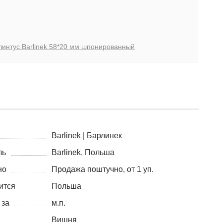
линтус Barlinek 58*20 мм шпонированный
Barlinek | Барлинек
ль
Barlinek, Польша
но
Продажа поштучно, от 1 уп.
ится
Польша
 за
м.п.
Вишня