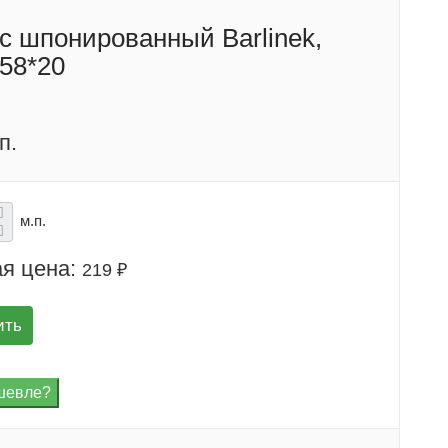
с шпонированный Barlinek,
58*20
п.
м.п.
я цена:
219 ₽
ить