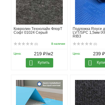
Ковролин Технолайн ФлорТ
Подложка Royce 
Софт 01024 Серый
LVT/SPC 1,5мм IX
RIB3
В наличии
(0)
(0)
219 ₽/м2
239 
Цена:
Цена:
Купить
Купи