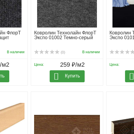
айн ФлорТ
Ковролин Технолайн ФлорТ
Ковролин 
ацит
Экспо 01002 Темно-серый
Экспо 010
В наличии
В наличии
(0)
₽/м2
259 ₽/м2
Цена:
Цена:
ть
Купить