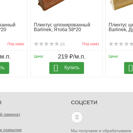
ванный
Плинтус шпонированный
Плинтус ш
*20
Barlinek, Ятоба 58*20
Barlinek, 
Под заказ
Под заказ
(0)
м.п.
219 ₽/м.п.
Цена:
Цена:
ть
Купить
Ы
СОЦСЕТИ
й ламинат
е покрытия
Мы получаем и обрабатываем