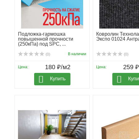
Подложка-гармошка
Ковролин Технол
повышенной прочности
Экспо 01024 Антр
(250кПа) под SPC, ...
В наличии
(0)
(0)
180 ₽/м2
259 
Цена:
Цена:
Купить
Купи