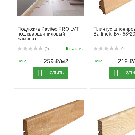
Подложка Pavitec PRO LVT
Плинтус шпониро
под кварцвиниловый
Barlinek, Бук 58*2
ламинат
В наличии
(0)
(0)
259 ₽/м2
219 ₽/
Цена:
Цена:
Купить
Купи