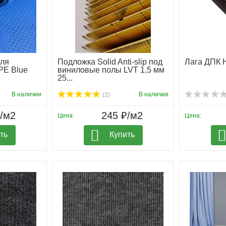
для
Подложка Solid Anti-slip под
Лага ДПК 
PE Blue
виниловые полы LVT 1,5 мм
25...
В наличии
В наличии
(2)
₽/м2
245 ₽/м2
Цена:
Цена:
ть
Купить