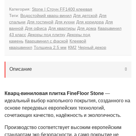
Категория:
Stone | Стоун FF1400 клеевая
Теги:
Водостойкий кварц-винил
Для детской
Для
спальни
Для гостиной
Для кухни
Для коридора
Для
ванной
Для офиса
Для квартиры
Для дома
Кварцвинил
43 класс
Декоры под плитку
Декоры под
камень
Кварцвинил с фаской
Клеевой
кварцвинил
Толщина 2.5 мм
КМ2
Черный декор
Описание
Кварц-виниловая плитка FineFloor Stone
—
идеальный выбор напольного покрытия, созданного на
основе передовых европейских технологий,
сочетающих качество, надёжность и экологичность.
Производство соответствует высоким европейским
стандартам эко безопасности, а само покрытие не