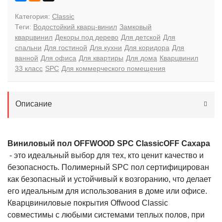
Категория:
Classic
Теги:
Водостойкий кварц-винил
Замковый
кварцвинил
Декоры под дерево
Для детской
Для
спальни
Для гостиной
Для кухни
Для коридора
Для
ванной
Для офиса
Для квартиры
Для дома
Кварцвинил
33 класс
SPC
Для коммерческого помещения
Описание
Виниловый пол OFFWOOD SPC ClassicOFF Сахара
- это идеальный выбор для тех, кто ценит качество и
безопасность. Полимерный SPC пол сертифицирован
как безопасный и устойчивый к возгоранию, что делает
его идеальным для использования в доме или офисе.
Кварцвиниловые покрытия Offwood Classic
совместимы с любыми системами теплых полов, при