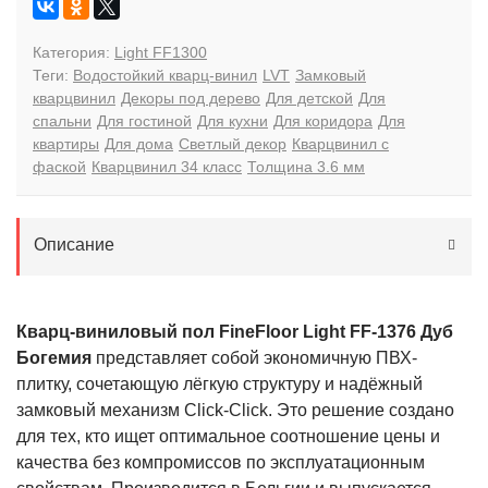
Категория:
Light FF1300
Теги:
Водостойкий кварц-винил
LVT
Замковый
кварцвинил
Декоры под дерево
Для детской
Для
спальни
Для гостиной
Для кухни
Для коридора
Для
квартиры
Для дома
Светлый декор
Кварцвинил с
фаской
Кварцвинил 34 класс
Толщина 3.6 мм
Описание
Кварц-виниловый пол FineFloor Light FF-1376 Дуб
Богемия
представляет собой экономичную ПВХ-
плитку, сочетающую лёгкую структуру и надёжный
замковый механизм Click-Click. Это решение создано
для тех, кто ищет оптимальное соотношение цены и
качества без компромиссов по эксплуатационным