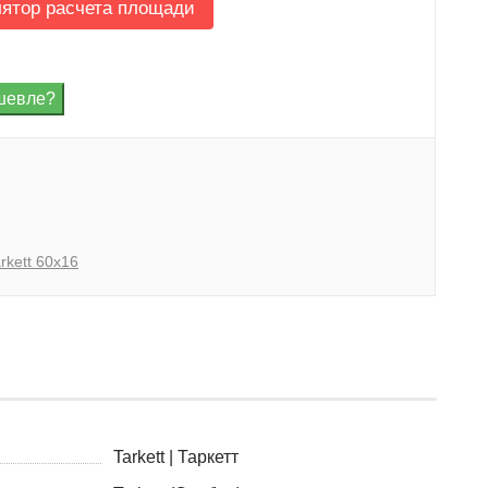
лятор расчета площади
rkett 60x16
Tarkett | Таркетт