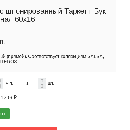
с шпонированный Таркетт, Бук
нал 60x16
п.
ый (прямой). Соответствует коллекциям SALSA,
NTEROS.
м.п.
шт.
1296 ₽
ить