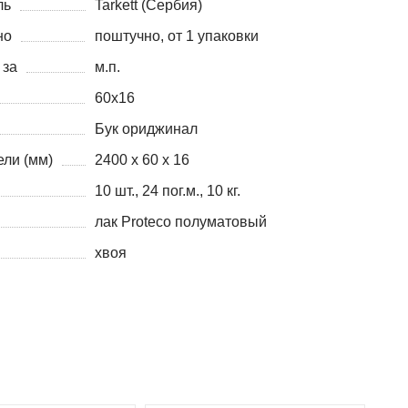
ль
Tarkett (Сербия)
но
поштучно, от 1 упаковки
 за
м.п.
60x16
Бук ориджинал
ли (мм)
2400 х 60 х 16
10 шт., 24 пог.м., 10 кг.
лак Proteco полуматовый
хвоя