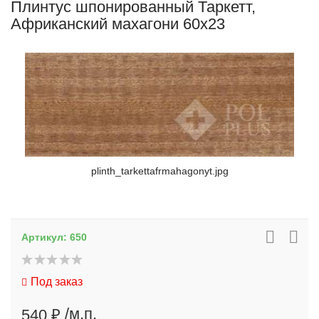
Плинтус шпонированный Таркетт,
Африканский махагони 60x23
plinth_tarkettafrmahagonyt.jpg
Артикул:
650
Под заказ
/м.п.
540 ₽