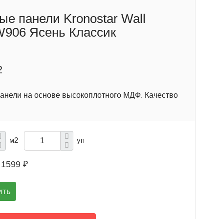
ые панели Kronostar Wall
 W906 Ясень Классик
2
анели на основе высокоплотного МДФ. Качество
м2
уп
1599 ₽
ить