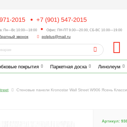
 971-2015
+7 (901) 547-2015
ка: Пн—Вс 10:00—18:00
Офис: ПН-ПТ 9.00—20.00, СБ-ВС 10.00—19.00
братный звонок
polplus@mail.ru
обковые покрытия
Паркетная доска
Линолеум
treet
Стеновые панели Kronostar Wall Street W906 Ясень Класси
Артикул:
93