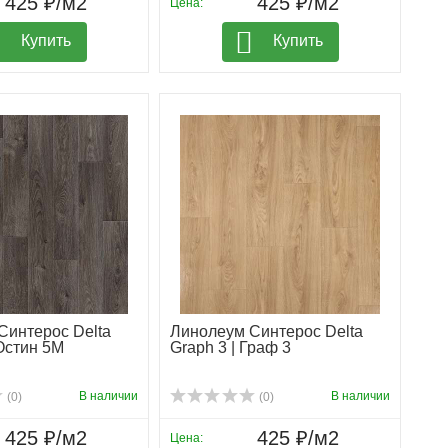
425 ₽/м2
425 ₽/м2
Цена:
Купить
Купить
Синтерос Delta
Линолеум Синтерос Delta
 Остин 5М
Graph 3 | Граф 3
В наличии
В наличии
(0)
(0)
425 ₽/м2
425 ₽/м2
Цена: