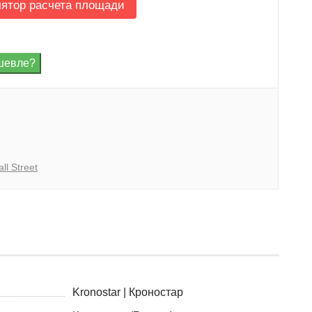
лятор расчета площади
ll Street
Kronostar | Кроностар