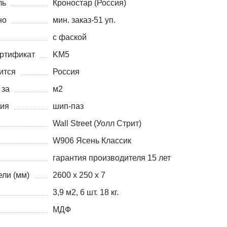
ль
Кроностар (Россия)
но
мин. заказ-51 уп.
с фаской
ртификат
KM5
ится
Россия
 за
м2
ния
шип-паз
Wall Street (Уолл Стрит)
W906 Ясень Классик
гарантия производителя 15 лет
ли (мм)
2600 х 250 х 7
3,9 м2, 6 шт. 18 кг.
МДФ