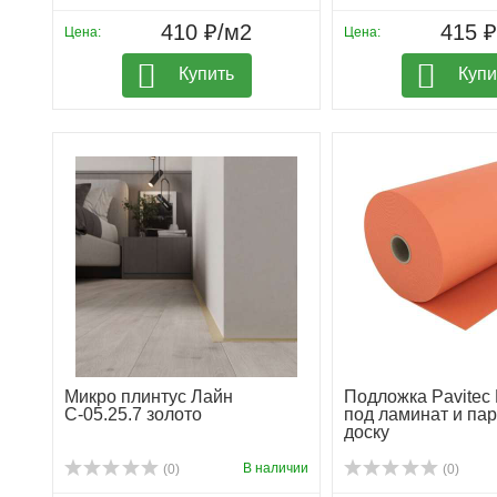
410 ₽/м2
415 
Цена:
Цена:
Купить
Купи
Микро плинтус Лайн
Подложка Pavitec
С-05.25.7 золото
под ламинат и па
доску
В наличии
(0)
(0)