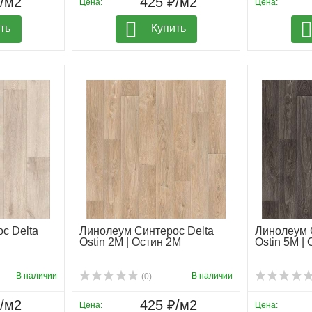
₽/м2
425 ₽/м2
Цена:
Цена:
ть
Купить
с Delta
Линолеум Синтерос Delta
Линолеум 
Ostin 2M | Остин 2М
Ostin 5M |
В наличии
В наличии
(0)
₽/м2
425 ₽/м2
Цена:
Цена: