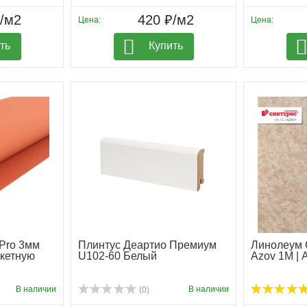
₽/м2
420 ₽/м2
Цена:
Цена:
ть
Купить
 Pro 3мм
Плинтус Деартио Премиум
Линолеум 
ркетную
U102-60 Белый
Azov 1M | 
В наличии
В наличии
(0)