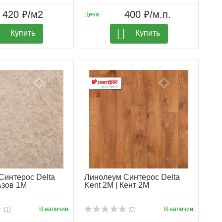
420 ₽/м2
400 ₽/м.п.
Цена:
Купить
Купить
Синтерос Delta
Линолеум Синтерос Delta
Азов 1М
Kent 2M | Кент 2М
В наличии
В наличии
(1)
(0)